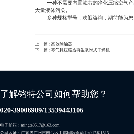
一种不需要内置滤芯的净化压缩空气产品
大量液体污染。
多种规格型号，欢迎咨询，期待能为您
上一篇 :
高效除油器
下一篇 :
零气耗压缩热再生吸附式干燥机
了解铭特公司如何帮助您？
020-39006989/13539443106
电子邮箱：mingte0517@163.com     
公司地址：广东省广州市南沙区中惠国际金融中心12栋1813