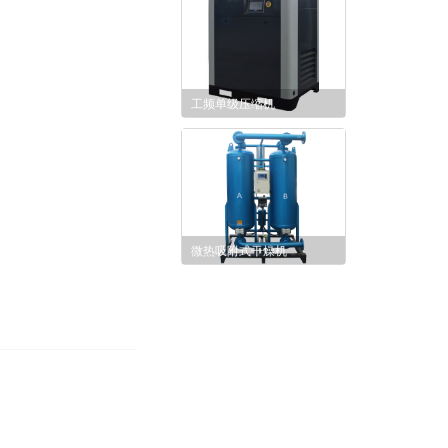
工频单级压缩机
微热吸附式干燥机