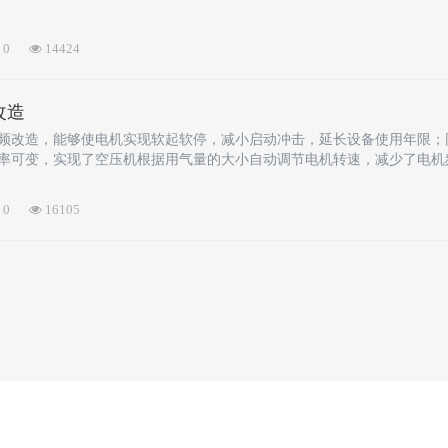
0
14424
改造
频改造，能够使电机实现软起软停，减小启动冲击，延长设备使用年限；
率可变，实现了空压机根据用气量的大小自动调节电机转速，减少了电机
使得供气系统气压维持恒定，在一定程度上节约了电能。
0
16105