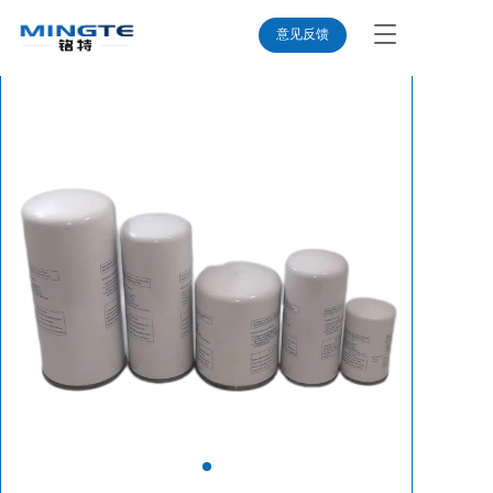
T
意见反馈
o
g
g
l
e
n
a
v
i
g
a
t
i
o
n